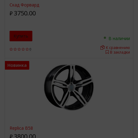
Скад Форвард
3750.00
₽
Купить
В наличии
К сравнению
0
В закладки
Новинка
Replica B58
3800.00
₽