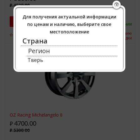
X
4500.00
₽
Для получения актуальной информации
Купить
В наличии
по ценам и наличию, выберите свое
местоположение
К сравнению
0
В закладки
Страна
Регион
Тверь
OZ Racing Michelangelo 8
4700.00
₽
5300.00
₽